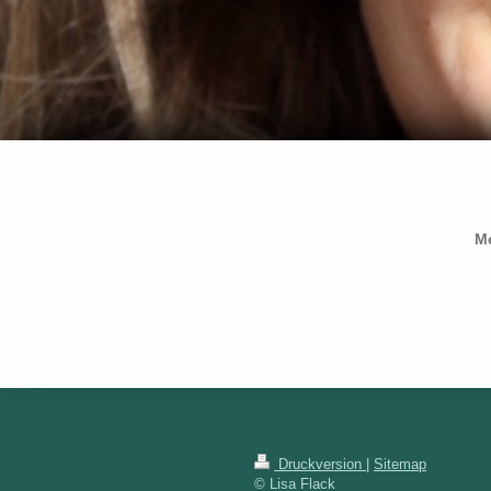
Me
Druckversion
|
Sitemap
© Lisa Flack